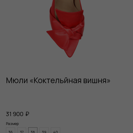
Мюли «Коктельйная вишня»
31 900
₽
Размер
36
37
38
39
40