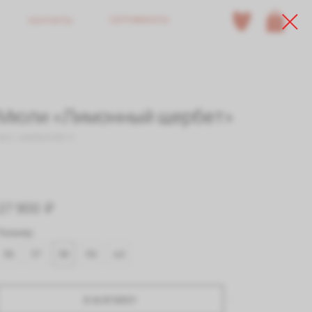
СЕРТИФИКАТЫ
КОНТАКТЫ
0
Мюли «Лимонный щербет»
SKU:
LIMONCHER-3
27 900
₽
Размер
36
37
38
39
40
В КОРЗИНУ