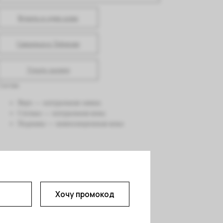
Купить в один клик
Связаться в Telegram
Узнать размер
Состав:
Верх — натуральная замша
Стелька — натуральная кожа
Подошва — композиционная кожа
Хочу промокод