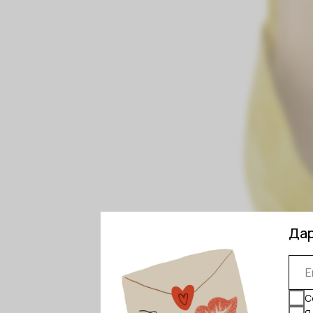
Дарим 20
Соглашаю
Я приним
Я даю
сог