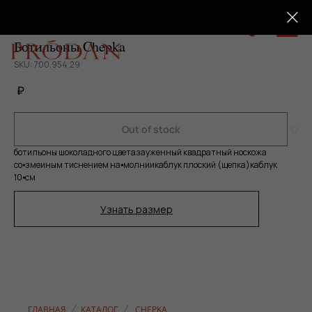
0
Ботильоны Chepka
SKU: 700.954.29
₽
Out of stock
ботильоны шоколадного цвета
зауженный квадратный нос
кожа
со⦁змеиным тиснением на⦁молнии
каблук плоский (щепка)
каблук
10⦁см
Узнать размер
ГЛАВНАЯ
КАТАЛОГ
CHEPKA